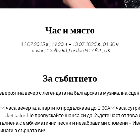
Час и място
12.07.2025 г., 19:30 ч. – 13.07.2025 г., 01:30 ч.
London, 1 Selby Rd, London N17 8JL, UK
За събитието
невероятна вечер с легендата на българската музикална сцена
PM часа вечерта, а партито продължава до 1:30AM часа сутрин
icketTailor. Не пропускайте шанса си да бъдете част от това
изпълнена с емблематични песни и незабравими спомени – Ив
винаги в сърцата ви!