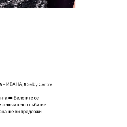
 – ИВАНА, в Selby Centre 
та.🎟️ Билетите се 
 изключително събитие. 
ана ще ви предложи 