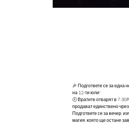
🎉 Подгответе се за една 
на 12-ти юли!
🕖 Вратите отварят в 7:30
продават единствено чрез T
Подгответе се за вечер, 
магия, която ще остане за