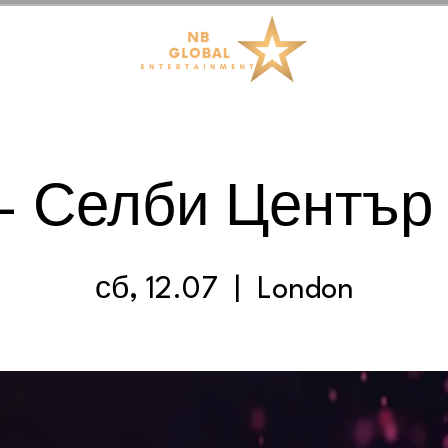
С
- Селби Център
сб, 12.07
  |  
London